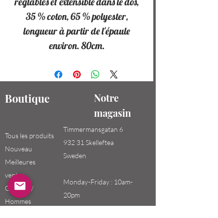
réglables et extensible dans le dos,
35 % coton, 65 % polyester,
longueur à partir de l'épaule
environ. 80cm.
Boutique
Notre
magasin
Timmermansgatan 6
Tous les produits
932 31 Skelleftea
Nouveau
Sweden
Meilleures
ventes
Monday-Friday : 10am-
Garçons /
20pm
Hommes
Saturday-Sunday: 10am-
Filles / Femmes