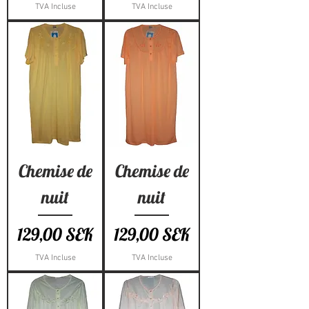
TVA Incluse
TVA Incluse
Chemise de
Chemise de
nuit
nuit
Prix
Prix
129,00 SEK
129,00 SEK
TVA Incluse
TVA Incluse