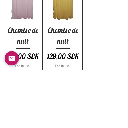
Chemise de
Chemise de
nuit
nuit
Prix
Prix
129,00 SEK
129,00 SEK
TVA Incluse
TVA Incluse