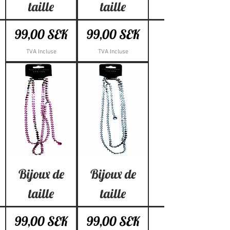
taille
taille
Prix
Prix
99,00 SEK
99,00 SEK
TVA Incluse
TVA Incluse
Bijoux de
Bijoux de
taille
taille
Prix
Prix
99,00 SEK
99,00 SEK