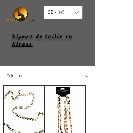
SEK (kr)
Bijoux de taille En
Strass