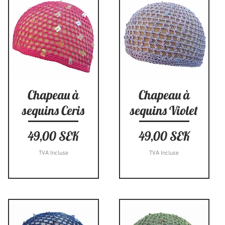
Aperçu rapide
Aperçu rapide
Chapeau à
Chapeau à
sequins Ceris
sequins Violet
Prix
Prix
49,00 SEK
49,00 SEK
TVA Incluse
TVA Incluse