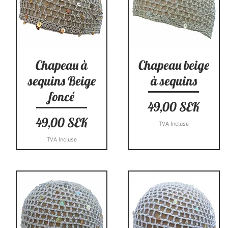
Aperçu rapide
Aperçu rapide
Chapeau à
Chapeau beige
sequins Beige
à sequins
foncé
Prix
49,00 SEK
Prix
49,00 SEK
TVA Incluse
TVA Incluse