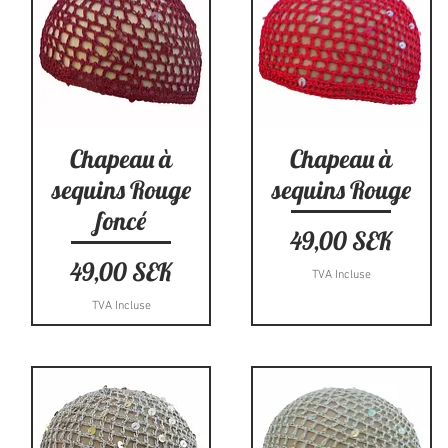
Aperçu rapide
Aperçu rapide
Chapeau à
Chapeau à
sequins Rouge
sequins Rouge
foncé
Prix
49,00 SEK
Prix
49,00 SEK
TVA Incluse
TVA Incluse