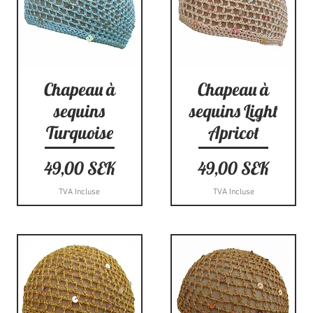
Aperçu rapide
Aperçu rapide
Chapeau à
Chapeau à
sequins
sequins Light
Turquoise
Apricot
Prix
Prix
49,00 SEK
49,00 SEK
TVA Incluse
TVA Incluse