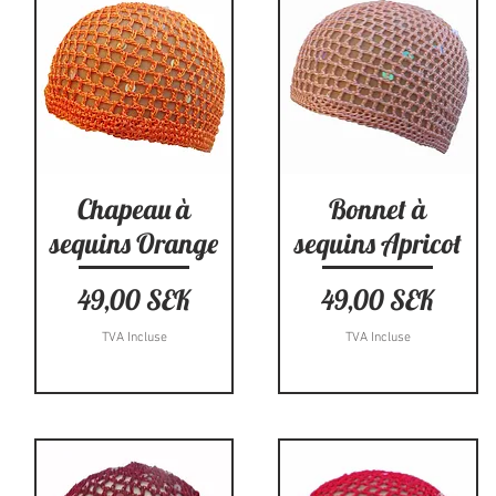
Aperçu rapide
Aperçu rapide
Chapeau à
Bonnet à
sequins Orange
sequins Apricot
Prix
Prix
49,00 SEK
49,00 SEK
TVA Incluse
TVA Incluse