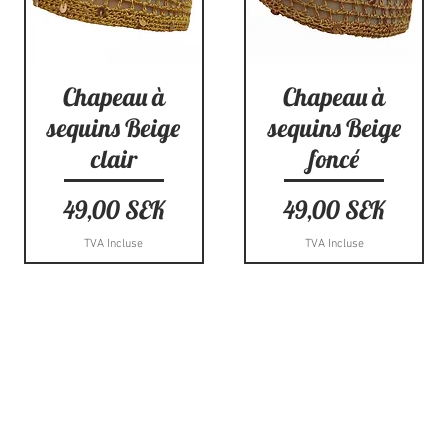
Aperçu rapide
Aperçu rapide
Chapeau à
Chapeau à
sequins Beige
sequins Beige
clair
foncé
Prix
Prix
49,00 SEK
49,00 SEK
TVA Incluse
TVA Incluse
tre magasin
Politique