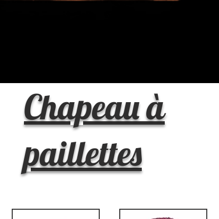
Chapeau à
paillettes