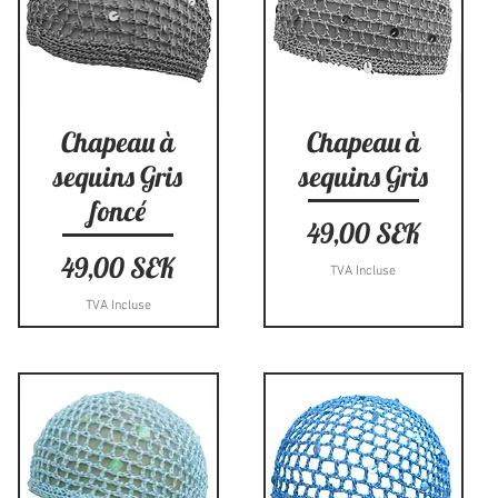
Aperçu rapide
Aperçu rapide
Chapeau à
Chapeau à
sequins Gris
sequins Gris
foncé
Prix
49,00 SEK
Prix
49,00 SEK
TVA Incluse
TVA Incluse