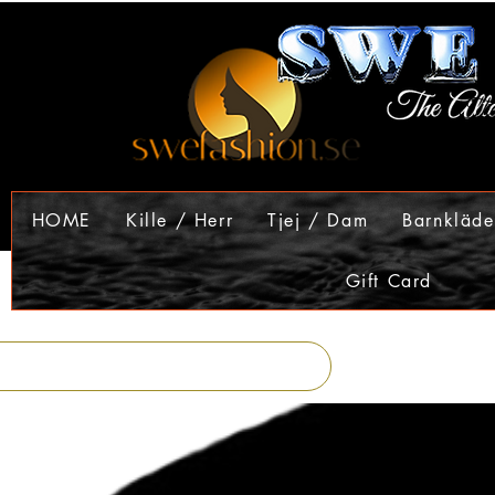
HOME
Kille / Herr
Tjej / Dam
Barnkläde
Gift Card