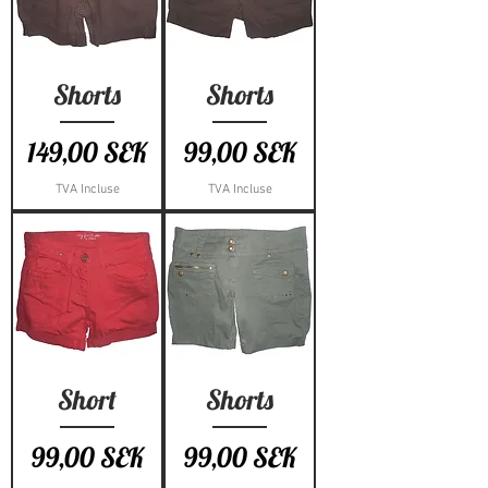
Shorts
Shorts
Prix
Prix
149,00 SEK
99,00 SEK
TVA Incluse
TVA Incluse
Short
Shorts
Prix
Prix
99,00 SEK
99,00 SEK