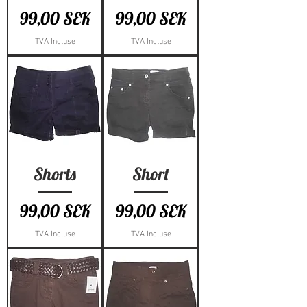
Prix
Prix
99,00 SEK
99,00 SEK
TVA Incluse
TVA Incluse
Shorts
Short
Prix
Prix
99,00 SEK
99,00 SEK
TVA Incluse
TVA Incluse