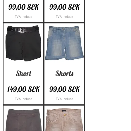
Prix
Prix
99,00 SEK
99,00 SEK
TVA Incluse
TVA Incluse
Short
Shorts
Prix
Prix
149,00 SEK
99,00 SEK
TVA Incluse
TVA Incluse