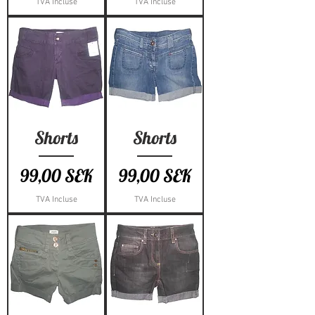
TVA Incluse
TVA Incluse
Shorts
Shorts
Prix
Prix
99,00 SEK
99,00 SEK
TVA Incluse
TVA Incluse