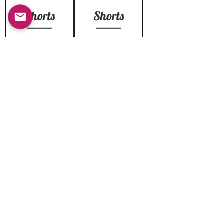
Shorts
Shorts
Prix
Prix
99,00 SEK
99,00 SEK
TVA Incluse
TVA Incluse
Short
Shorts
Prix
Prix
99,00 SEK
99,00 SEK
TVA Incluse
TVA Incluse