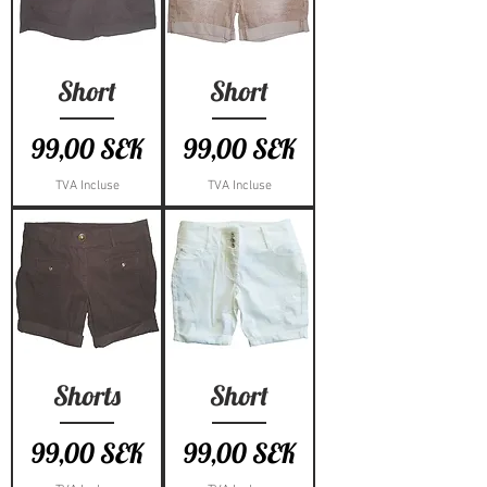
Short
Short
Prix
Prix
99,00 SEK
99,00 SEK
TVA Incluse
TVA Incluse
Shorts
Short
Prix
Prix
99,00 SEK
99,00 SEK