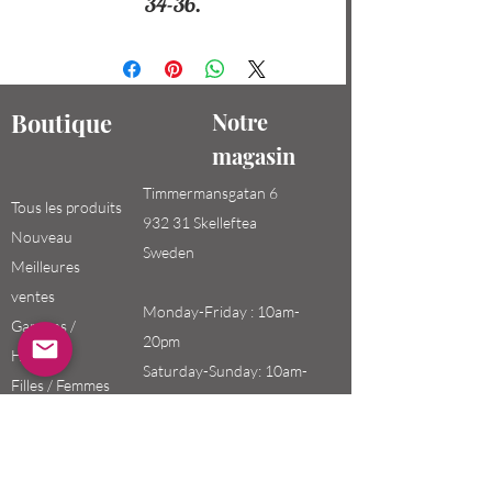
34-36.
Boutique
Notre
magasin
Timmermansgatan 6
Tous les produits
932 31 Skelleftea
Nouveau
Sweden
Meilleures
ventes
Monday-Friday : 10am-
Garçons /
20pm
Hommes
Saturday-Sunday: 10am-
Filles / Femmes
18pm
Enfants
Email:
swefashion.shop@gmail.co