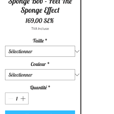
Sponge Bob - Feel The
Sponge Effect
Prix
169,00 SEK
TVA Incluse
Taille
*
Couleur
*
Quantité
*