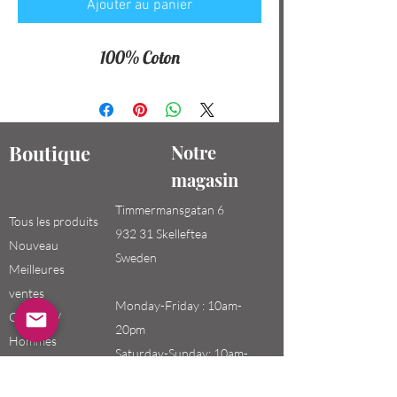
Ajouter au panier
100% Coton
Boutique
Notre
magasin
Timmermansgatan 6
Tous les produits
932 31 Skelleftea
Nouveau
Sweden
Meilleures
ventes
Monday-Friday : 10am-
Garçons /
20pm
Hommes
Saturday-Sunday: 10am-
Filles / Femmes
18pm
Enfants