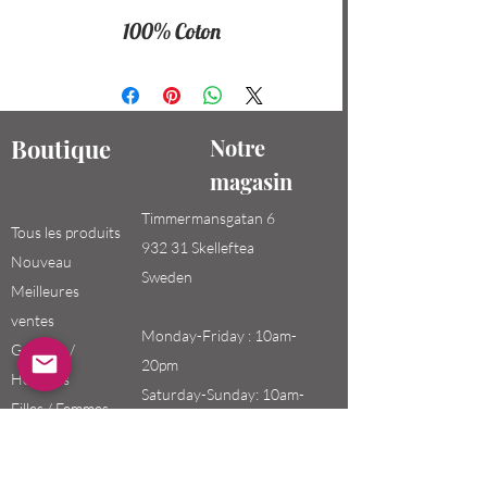
100% Coton
Boutique
Notre
magasin
Timmermansgatan 6
Tous les produits
932 31 Skelleftea
Nouveau
Sweden
Meilleures
ventes
Monday-Friday : 10am-
Garçons /
20pm
Hommes
Saturday-Sunday: 10am-
Filles / Femmes
18pm
Enfants
Email: