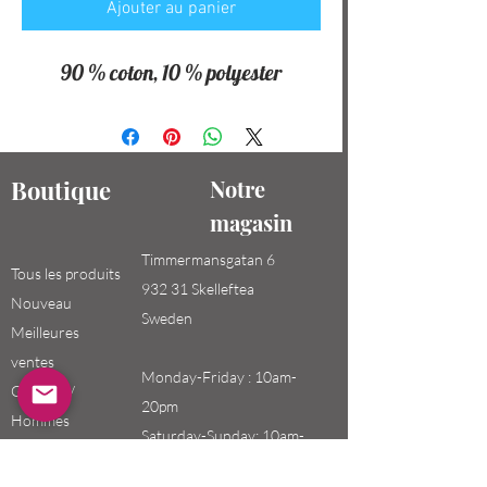
Ajouter au panier
90 % coton, 10 % polyester
Boutique
Notre
magasin
Timmermansgatan 6
Tous les produits
932 31 Skelleftea
Nouveau
Sweden
Meilleures
ventes
Monday-Friday : 10am-
Garçons /
20pm
Hommes
Saturday-Sunday: 10am-
Filles / Femmes
18pm
Enfants