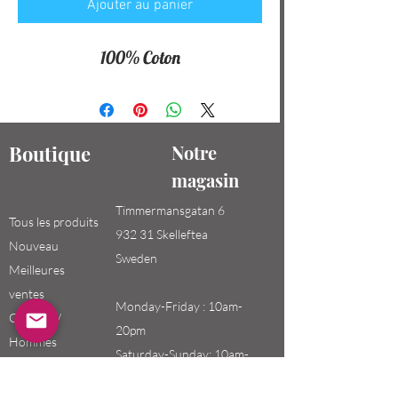
Ajouter au panier
100% Coton
Boutique
Notre
magasin
Timmermansgatan 6
Tous les produits
932 31 Skelleftea
Nouveau
Sweden
Meilleures
ventes
Monday-Friday : 10am-
Garçons /
20pm
Hommes
Saturday-Sunday: 10am-
Filles / Femmes
18pm
Enfants