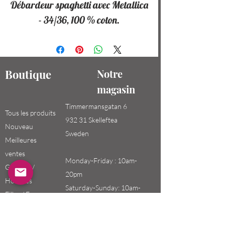
Débardeur spaghetti avec Metallica
- 34/36, 100 % coton.
Boutique
Notre
magasin
Timmermansgatan 6
Tous les produits
932 31 Skelleftea
Nouveau
Sweden
Meilleures
ventes
Monday-Friday : 10am-
Garçons /
20pm
Hommes
Saturday-Sunday: 10am-
Filles / Femmes
18pm
Enfants