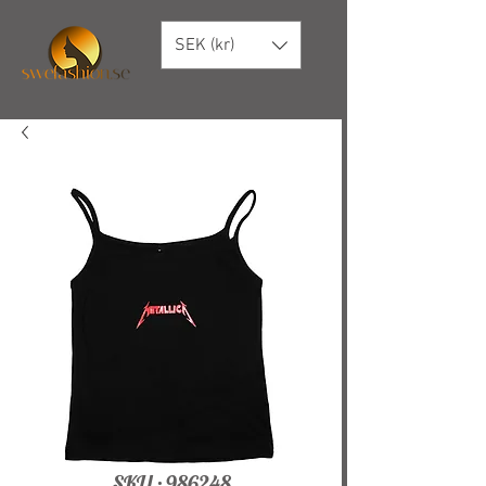
SEK (kr)
SKU : 986248