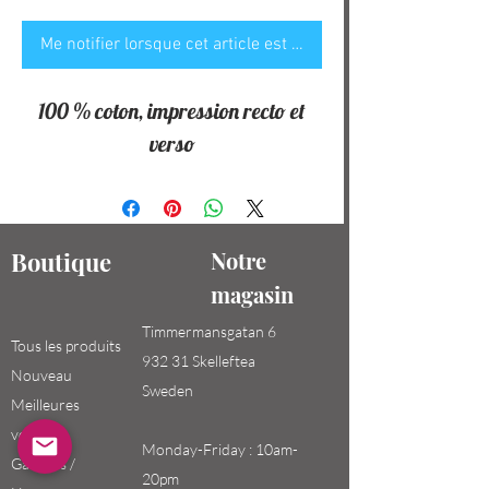
Me notifier lorsque cet article est disponible
100 % coton, impression recto et
verso
Boutique
Notre
magasin
Timmermansgatan 6
Tous les produits
932 31 Skelleftea
Nouveau
Sweden
Meilleures
ventes
Monday-Friday : 10am-
Garçons /
20pm