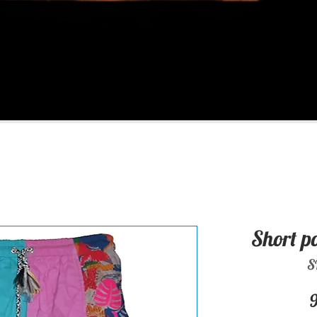
Short p
S