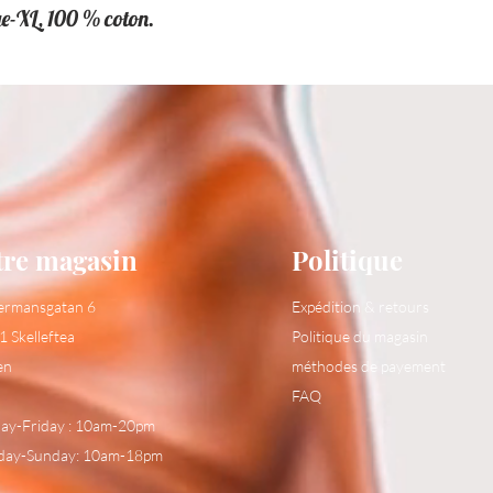
ge-XL, 100 % coton.
tre magasin
Politique
ermansgatan 6
Expédition & retours
1 Skelleftea
Politique du magasin
en
méthodes de payement
FAQ
y-Friday : 10am-20pm
day-Sunday: 10am-18pm