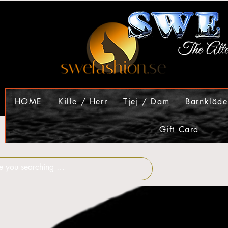
HOME
Kille / Herr
Tjej / Dam
Barnkläde
Gift Card