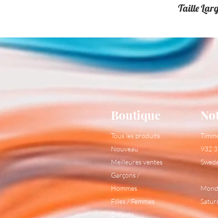
Taille Lar
Boutique
No
Tous les produits
Timm
Nouveau
932 3
Meilleures ventes
Swed
Garçons /
Hommes
Monda
Filles / Femmes
Satur
Enfants