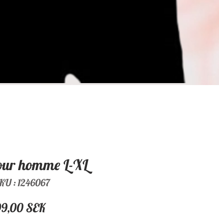
our homme L-XL
KU : 1246067
Prix
99,00 SEK