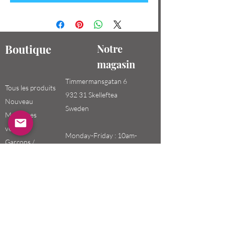
Boutique
Notre
magasin
Timmermansgatan 6
Tous les produits
932 31 Skelleftea
Nouveau
Sweden
Meilleures
ventes
Monday-Friday : 10am-
Garçons /
20pm
Hommes
Saturday-Sunday: 10am-
Filles / Femmes
18pm
Enfants
Email:
swefashion.shop@gmail.co