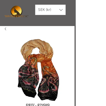
SEK (kr)
SKU : 821919