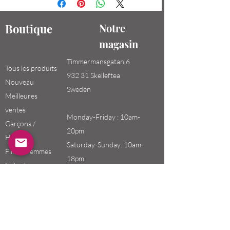
Boutique
Notre
magasin
Timmermansgatan 6
Tous les produits
932 31 Skelleftea
Nouveau
Sweden
Meilleures
ventes
Monday-Friday : 10am-
Garçons /
20pm
Hommes
Saturday-Sunday: 10am-
Filles / Femmes
18pm
Enfants
Email:
swefashion.shop@gmail.co
m