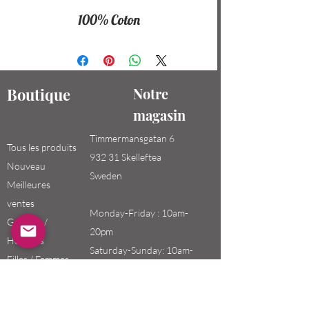
100% Coton
Boutique
Notre
magasin
Timmermansgatan 6
Tous les produits
932 31 Skelleftea
Nouveau
Sweden
Meilleures
ventes
Monday-Friday : 10am-
Garçons /
20pm
Hommes
Saturday-Sunday: 10am-
Filles / Femmes
18pm
Enfants
Email: