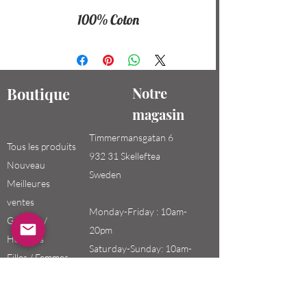
100% Coton
Boutique
Notre
magasin
Timmermansgatan 6
Tous les produits
932 31 Skelleftea
Nouveau
Sweden
Meilleures
ventes
Monday-Friday : 10am-
Garçons /
20pm
Hommes
Saturday-Sunday: 10am-
Filles / Femmes
18pm
Enfants
Email: