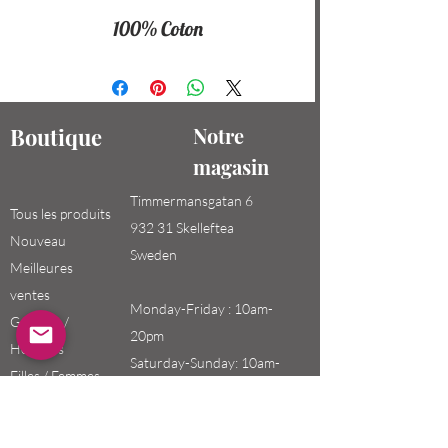
100% Coton
Boutique
Notre
magasin
Timmermansgatan 6
Tous les produits
932 31 Skelleftea
Nouveau
Sweden
Meilleures
ventes
Monday-Friday : 10am-
Garçons /
20pm
Hommes
Saturday-Sunday: 10am-
Filles / Femmes
18pm
Enfants
Email: