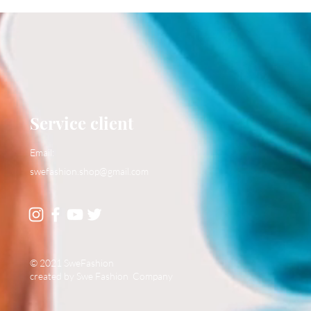
Service client
Email:
swefashion.shop@gmail.com
© 2021 SweFashion
created by Swe Fashion Company