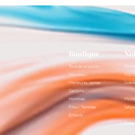
Boutique
No
Tous les produits
Timm
Nouveau
932 3
Meilleures ventes
Swed
Garçons /
Hommes
Monda
Filles / Femmes
Satur
Enfants
Email