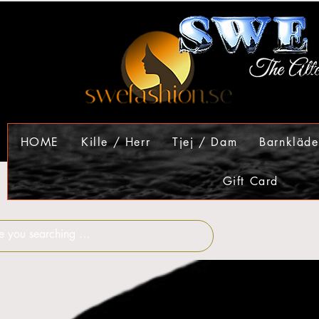
HOME
Kille / Herr
Tjej / Dam
Barnkläde
Gift Card