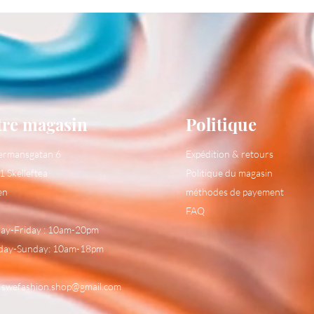
tre magasin
Politique
ermansgatan 6
Expédition & retours
1 Skelleftea
Politique du magasin
en
méthodes de payement
FAQ
y-Friday : 10am-20pm
day-Sunday: 10am-18pm
:
swefashion.shop@gmail.com