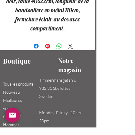
noir, taille 40x22cm, longueur de la
bandoulière en métal 110cm,
fermeture éclair au dos avec
compartiment.
Boutique
Notre
magasin
Timmermansgatan 6
Tous les produits
932 31 Skelleftea
Nouveau
Sweden
Meilleures
ventes
Monday-Friday : 10am-
Garçons /
20pm
Hommes
Saturday-Sunday: 10am-
Filles / Femmes