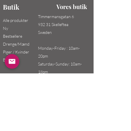
Butik
Vores butik
Timmermansgatan 6
Alle produkter
932 31 Skelleftea
Ny
Sweden
Bestsellere
Drenge/Mænd
Monday-Friday : 10am-
Piger / Kvinder
20pm
Børn
Saturday-Sunday: 10am-
18pm
Email:
swefashion.shop@gmail.co
m