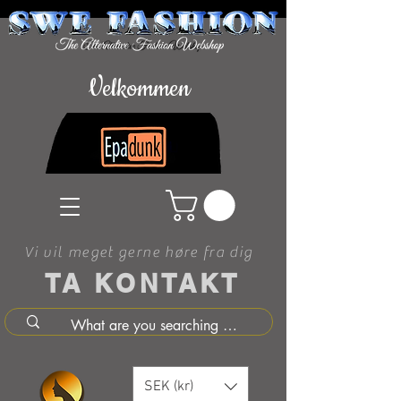
Velkommen
Vi vil meget gerne høre fra dig
TA KONTAKT
SEK (kr)