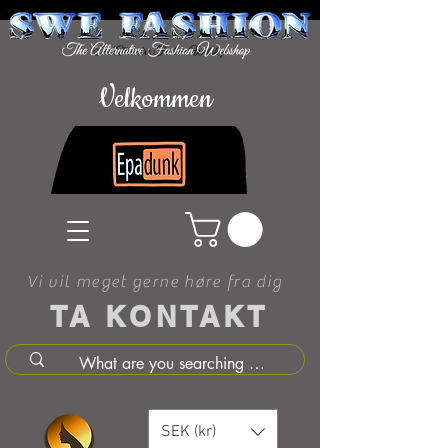
Velkommen
Vi vil meget gerne høre fra dig
TA KONTAKT
SEK (kr)