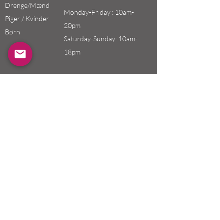
Drenge/Mænd
Monday-Friday : 10am-
Piger / Kvinder
20pm
Børn
Saturday-Sunday: 10am-
18pm
Email:
swefashion.shop@gmail.co
m
Politik
Kunde service
Forsendelse & Returnering
Butikspolitik
betalingsmetoder