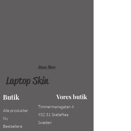
Show More
Laptop Skin
Butik
Vores butik
Timmermansgatan 6
Alle produkter
932 31 Skelleftea
Ny
Sweden
Bestsellere