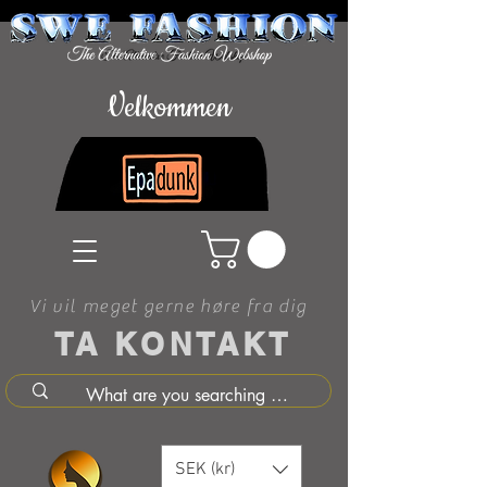
Velkommen
Vi vil meget gerne høre fra dig
TA KONTAKT
SEK (kr)