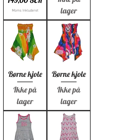
lager
Moms Inkluderet
Børne kjole
Børne kjole
Ikke på
Ikke på
lager
lager