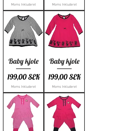
Moms Inkluderet
Moms Inkluderet
Baby kjole
Baby kjole
Pris
Pris
199,00 SEK
199,00 SEK
Moms Inkluderet
Moms Inkluderet