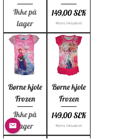
Ikke på
Pris
149,00 SEK
lager
Moms Inkluderet
Børne kjole
Børne kjole
Frozen
Frozen
Ikke på
Pris
149,00 SEK
lager
Moms Inkluderet