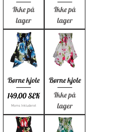
Ikke på
Ikke på
lager
lager
Børne kjole
Børne kjole
Ikke på
Pris
149,00 SEK
lager
Moms Inkluderet