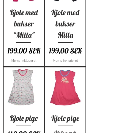
Kjole med
Kjole med
bukser
bukser
"Milla"
Milla
Pris
Pris
199,00 SEK
199,00 SEK
Moms Inkluderet
Moms Inkluderet
Kjole pige
Kjole pige