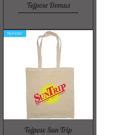
Tøjpose Domus
Ikke på lager
Nyheder
Tøjpose Sun Trip