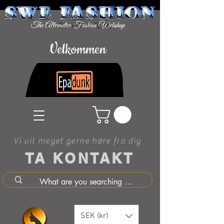
Velkommen
Vi vil meget gerne høre fra dig
TA KONTAKT
SEK (kr)