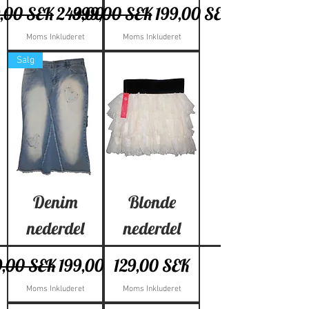
ulær pris
Salgspris
Regulær pris
Salgspris
,00 SEK
249,00 SEK
399,00 SEK
199,00 SEK
Moms Inkluderet
Moms Inkluderet
Salg
Denim
Blonde
nederdel
nederdel
ulær pris
Salgspris
Pris
,00 SEK
199,00 SEK
129,00 SEK
Moms Inkluderet
Moms Inkluderet