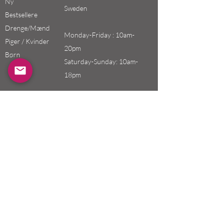
Ny
Sweden
Bestsellere
Drenge/Mænd
Monday-Friday : 10am-
Piger / Kvinder
20pm
Børn
Saturday-Sunday: 10am-
18pm
Email:
swefashion.shop@gmail.co
m
Politik
Kunde service
Forsendelse & Returnering