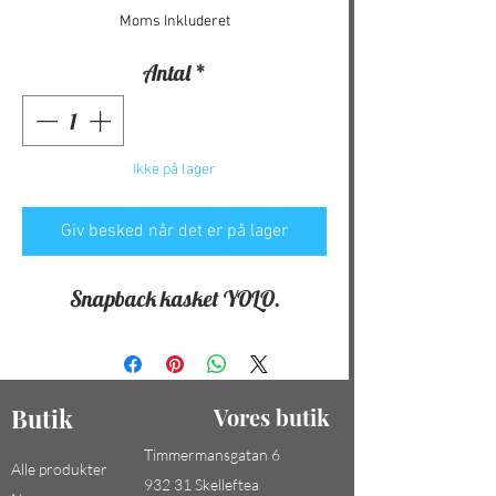
Moms Inkluderet
Antal
*
Ikke på lager
Giv besked når det er på lager
Snapback kasket YOLO.
Butik
Vores butik
Timmermansgatan 6
Alle produkter
932 31 Skelleftea