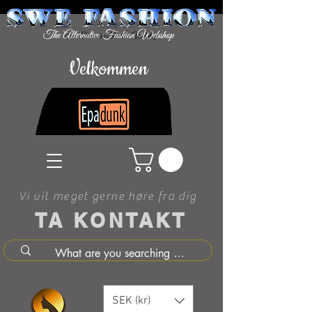
Velkommen
Vi vil meget gerne høre fra dig
TA KONTAKT
SEK (kr)