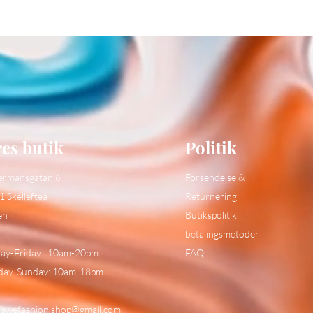
es butik
Politik
ermansgatan 6
Forsendelse &
1 Skelleftea
Returnering
en
Butikspolitik
betalingsmetoder
y-Friday : 10am-20pm
FAQ
day-Sunday: 10am-18pm
:
swefashion.shop@gmail.com