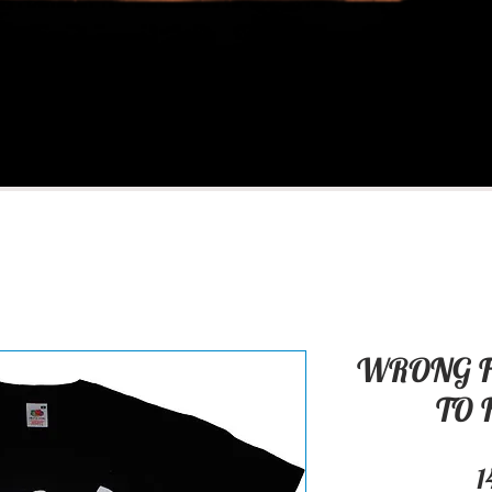
WRONG F
TO 
1