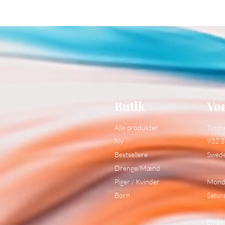
Butik
Vor
Alle produkter
Timm
Ny
932 3
Bestsellere
Swed
Drenge/Mænd
Piger / Kvinder
Monda
Børn
Satur
Email