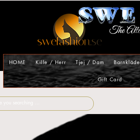
HOME
Kille / Herr
Tjej / Dam
Barnkläde
Gift Card