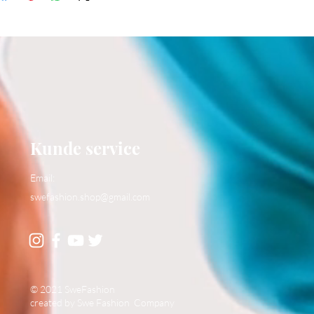
Kunde service
Email:
swefashion.shop@gmail.com
© 2021 SweFashion
created by Swe Fashion Company