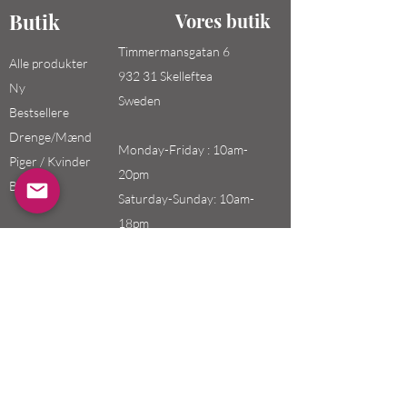
Butik
Vores butik
Timmermansgatan 6
Alle produkter
932 31 Skelleftea
Ny
Sweden
Bestsellere
Drenge/Mænd
Monday-Friday : 10am-
Piger / Kvinder
20pm
Børn
Saturday-Sunday: 10am-
18pm
Email:
swefashion.shop@gmail.co
m