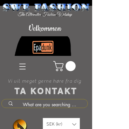
Velkommen
Vi vil meget gerne høre fra dig
TA KONTAKT
SEK (kr)