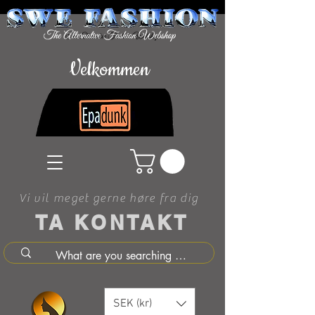
Velkommen
Vi vil meget gerne høre fra dig
TA KONTAKT
SEK (kr)