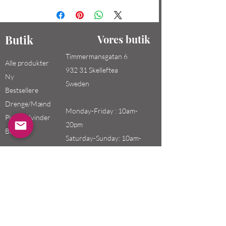
Butik
Vores butik
Timmermansgatan 6
Alle produkter
932 31 Skelleftea
Ny
Sweden
Bestsellere
Drenge/Mænd
Monday-Friday : 10am-
Piger / Kvinder
20pm
Børn
Saturday-Sunday: 10am-
18pm
Email:
swefashion.shop@gmail.co
m