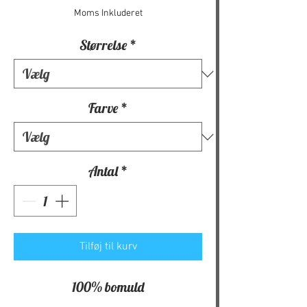
Moms Inkluderet
Størrelse
*
Farve
*
Antal
*
Tilføj til kurv
100% bomuld