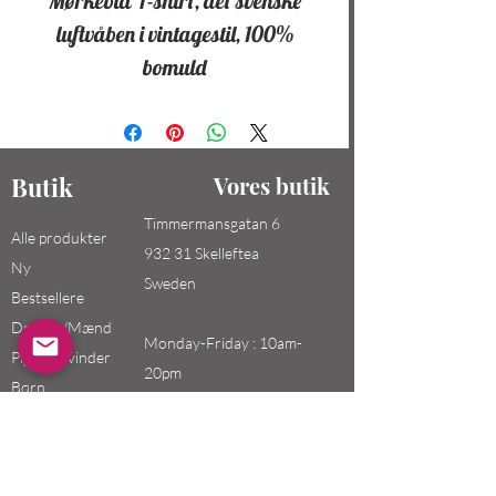
Mørkeblå T-shirt, det svenske
luftvåben i vintagestil, 100%
bomuld
Butik
Vores butik
Timmermansgatan 6
Alle produkter
932 31 Skelleftea
Ny
Sweden
Bestsellere
Drenge/Mænd
Monday-Friday : 10am-
Piger / Kvinder
20pm
Børn
Saturday-Sunday: 10am-
18pm
Email: