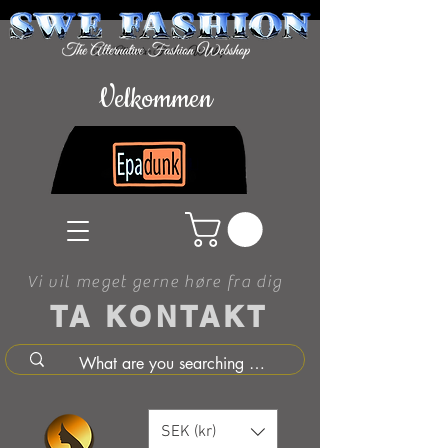
Velkommen
Vi vil meget gerne høre fra dig
TA KONTAKT
SEK (kr)