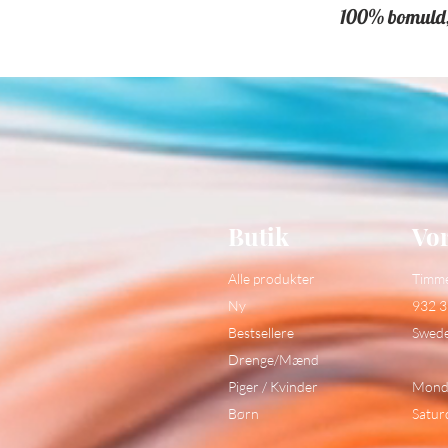
100% bomuld, 
Butik
Vor
Alle produkter
Timm
Ny
932 3
Bestsellere
Swed
Drenge/Mænd
Piger / Kvinder
Monda
Børn
Satur