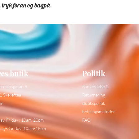
tryk foran og bagpå.
es butik
Politik
ermansgatan 6
Forsendelse &
1 Skelleftea
Returnering
en
Butikspolitik
betalingsmetoder
y-Friday : 10am-20pm
FAQ
day-Sunday: 10am-18pm