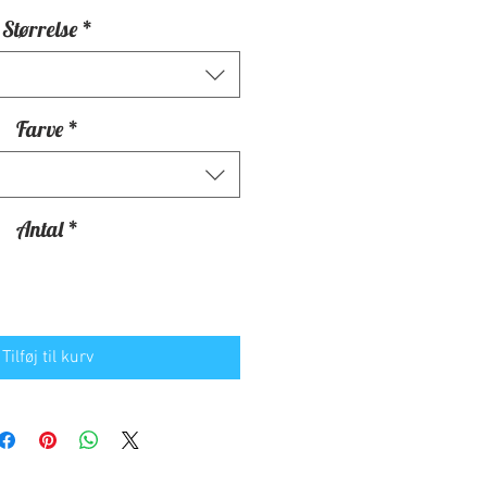
Størrelse
*
Farve
*
Antal
*
Tilføj til kurv