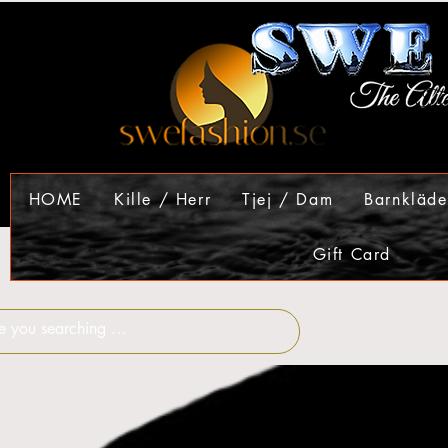
HOME
Kille / Herr
Tjej / Dam
Barnkläde
Gift Card