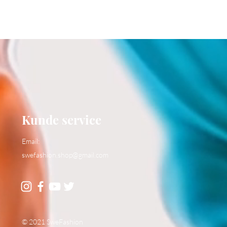
Kunde service
Email:
swefashion.shop@gmail.com
© 2021 SweFashion