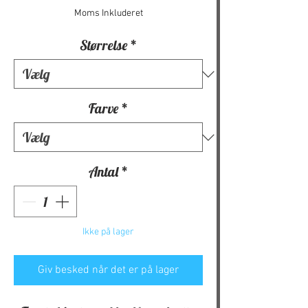
Moms Inkluderet
Størrelse
*
Farve
*
Antal
*
Ikke på lager
Giv besked når det er på lager