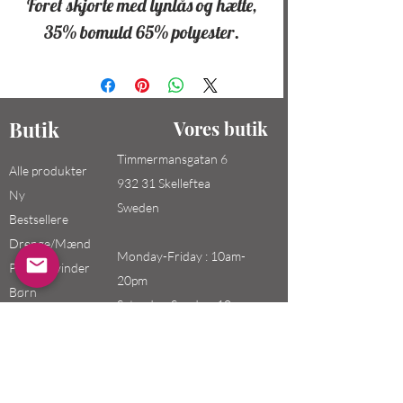
Foret skjorte med lynlås og hætte,
35% bomuld 65% polyester.
Butik
Vores butik
Timmermansgatan 6
Alle produkter
932 31 Skelleftea
Ny
Sweden
Bestsellere
Drenge/Mænd
Monday-Friday : 10am-
Piger / Kvinder
20pm
Børn
Saturday-Sunday: 10am-
18pm
Email:
swefashion.shop@gmail.co