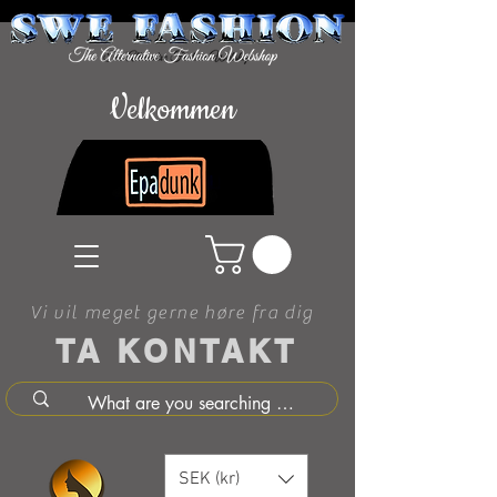
Velkommen
Vi vil meget gerne høre fra dig
TA KONTAKT
SEK (kr)