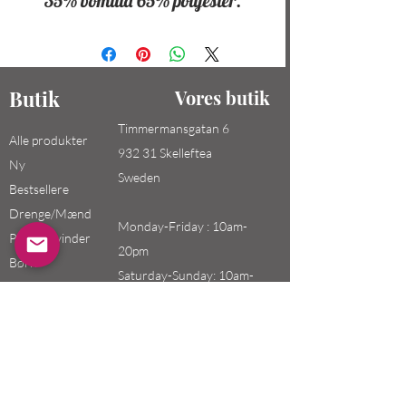
35% bomuld 65% polyester.
Butik
Vores butik
Timmermansgatan 6
Alle produkter
932 31 Skelleftea
Ny
Sweden
Bestsellere
Drenge/Mænd
Monday-Friday : 10am-
Piger / Kvinder
20pm
Børn
Saturday-Sunday: 10am-
18pm
Email:
swefashion.shop@gmail.co
m