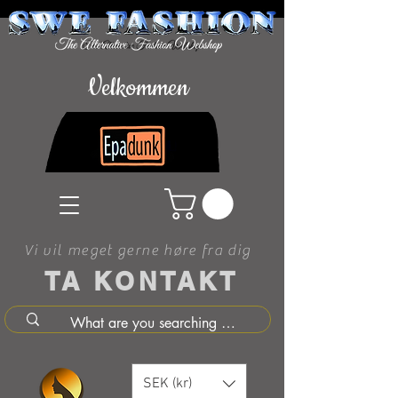
Velkommen
Vi vil meget gerne høre fra dig
TA KONTAKT
SEK (kr)