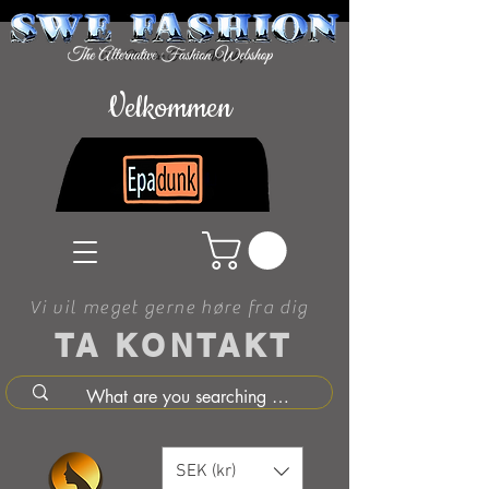
Velkommen
Vi vil meget gerne høre fra dig
TA KONTAKT
SEK (kr)