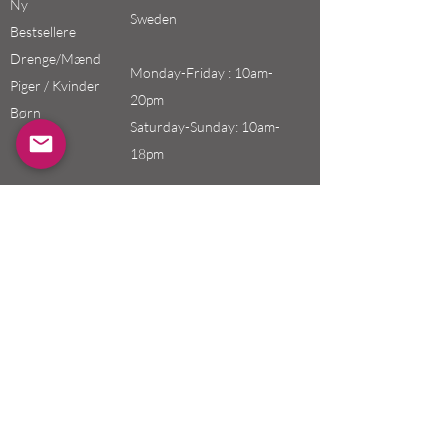
Ny
Sweden
Bestsellere
Drenge/Mænd
Monday-Friday : 10am-
Piger / Kvinder
20pm
Børn
Saturday-Sunday: 10am-
18pm
Email:
swefashion.shop@gmail.co
m
Politik
Kunde service
Forsendelse & Returnering