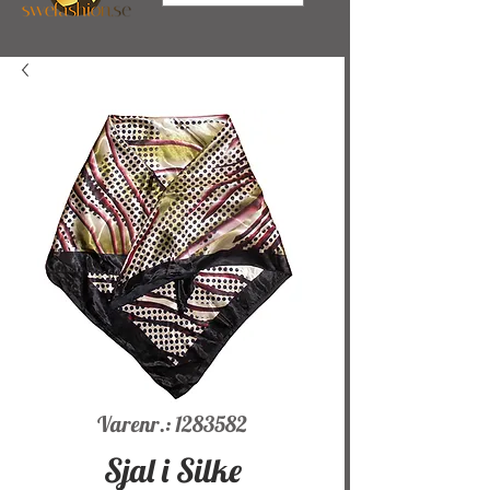
Varenr.: 1283582
Sjal i Silke