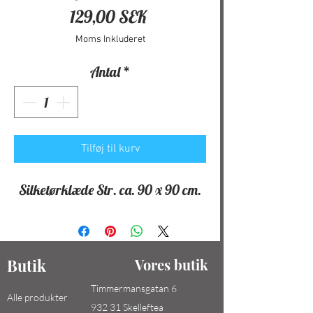
Pris
129,00 SEK
Moms Inkluderet
Antal
*
Tilføj til kurv
Silketørklæde Str. ca. 90 x 90 cm.
Butik
Vores butik
Timmermansgatan 6
Alle produkter
932 31 Skelleftea