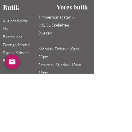
Butik
Vores butik
Timmermansgatan 6
Alle produkter
932 31 Skelleftea
Ny
Sweden
Bestsellere
Drenge/Mænd
Monday-Friday : 10am-
Piger / Kvinder
20pm
Børn
Saturday-Sunday: 10am-
18pm
Email:
swefashion.shop@gmail.co
m