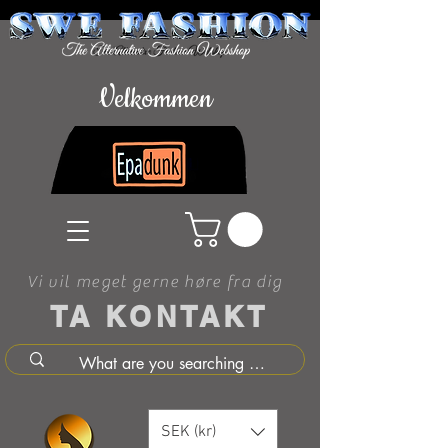
Velkommen
Vi vil meget gerne høre fra dig
TA KONTAKT
SEK (kr)