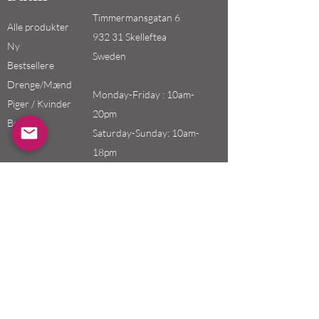
Timmermansgatan 6
Alle produkter
932 31 Skelleftea
Ny
Sweden
Bestsellere
Drenge/Mænd
Monday-Friday : 10am-
Piger / Kvinder
20pm
Børn
Saturday-Sunday: 10am-
18pm
Email:
swefashion.shop@gmail.co
m
Politik
Kunde service