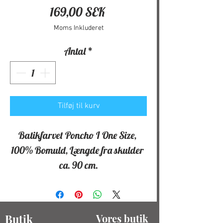
Pris
169,00 SEK
Moms Inkluderet
Antal
*
Tilføj til kurv
Batikfarvet Poncho I One Size, 
100% Bomuld, Længde fra skulder 
ca. 90 cm.
Butik
Vores butik