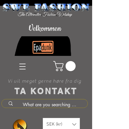
Velkommen
Vi vil meget gerne høre fra dig
TA KONTAKT
SEK (kr)