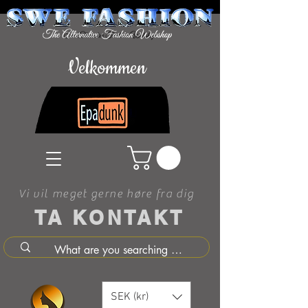
Velkommen
Vi vil meget gerne høre fra dig
TA KONTAKT
SEK (kr)