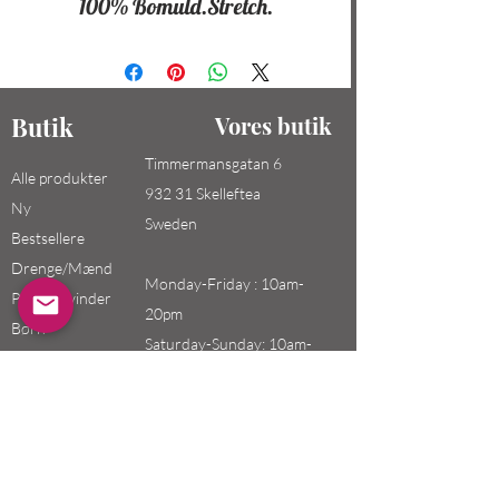
100% Bomuld.Stretch.
Butik
Vores butik
Timmermansgatan 6
Alle produkter
932 31 Skelleftea
Ny
Sweden
Bestsellere
Drenge/Mænd
Monday-Friday : 10am-
Piger / Kvinder
20pm
Børn
Saturday-Sunday: 10am-
18pm
Email:
swefashion.shop@gmail.co
m