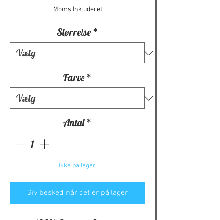
Moms Inkluderet
Størrelse
*
Farve
*
Antal
*
Ikke på lager
Giv besked når det er på lager