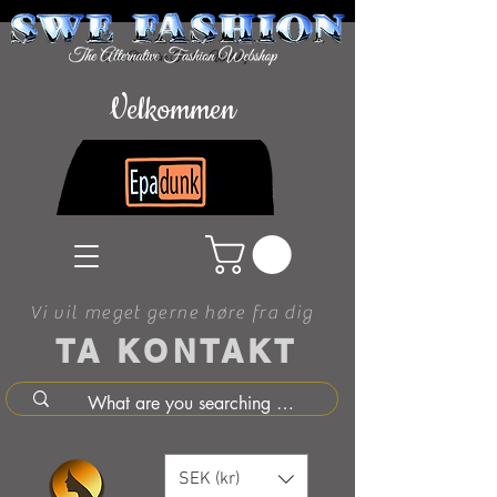
Velkommen
Vi vil meget gerne høre fra dig
TA KONTAKT
SEK (kr)