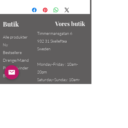
Butik
Vores butik
Timmermansgatan 6
Alle produkter
932 31 Skelleftea
Ny
Sweden
Bestsellere
Drenge/Mænd
Monday-Friday : 10am-
Piger / Kvinder
20pm
Børn
Saturday-Sunday: 10am-
18pm
Email:
swefashion.shop@gmail.co
m