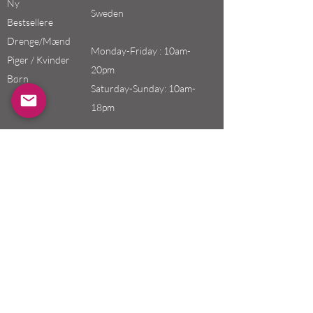
Ny
Sweden
Bestsellere
Drenge/Mænd
Monday-Friday : 10am-
Piger / Kvinder
20pm
Børn
Saturday-Sunday: 10am-
18pm
Email:
swefashion.shop@gmail.co
m
Politik
Kunde service
Forsendelse & Returnering