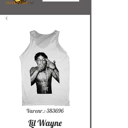
Varenr.: 383696
Lil Wayne