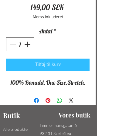
Pris
149,00 SEK
Moms Inkluderet
Antal
*
Tilføj til kurv
100% Bomuld, One Size.Stretch.
Butik
Vores butik
Timmermansgatan 6
Alle produkter
932 31 Skelleftea