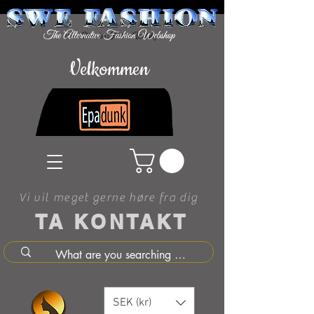
Velkommen
Vi vil meget gerne høre fra dig
TA KONTAKT
SEK (kr)