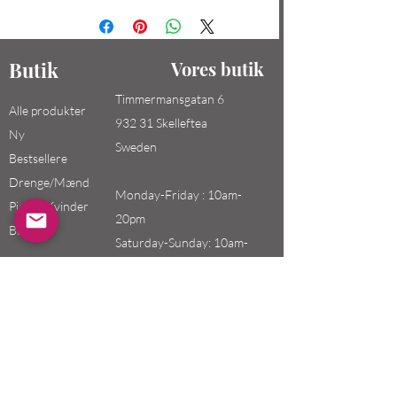
Butik
Vores butik
Timmermansgatan 6
Alle produkter
932 31 Skelleftea
Ny
Sweden
Bestsellere
Drenge/Mænd
Monday-Friday : 10am-
Piger / Kvinder
20pm
Børn
Saturday-Sunday: 10am-
18pm
Email:
swefashion.shop@gmail.co
m