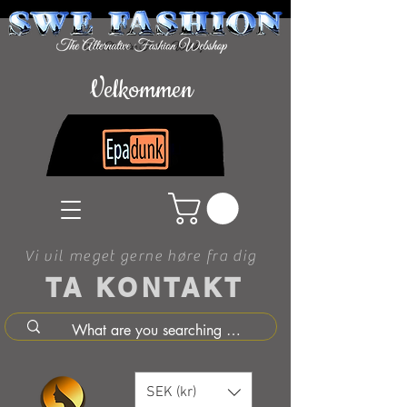
Velkommen
Vi vil meget gerne høre fra dig
TA KONTAKT
SEK (kr)