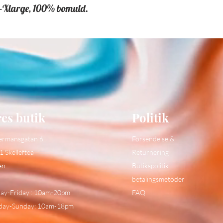
e-Xlarge, 100% bomuld.
es butik
Politik
ermansgatan 6
Forsendelse &
1 Skelleftea
Returnering
en
Butikspolitik
betalingsmetoder
y-Friday : 10am-20pm
FAQ
day-Sunday: 10am-18pm