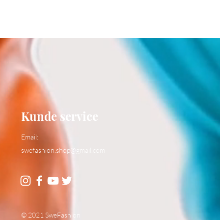
Kunde service
Email:
swefashion.shop@gmail.com
© 2021 SweFashion