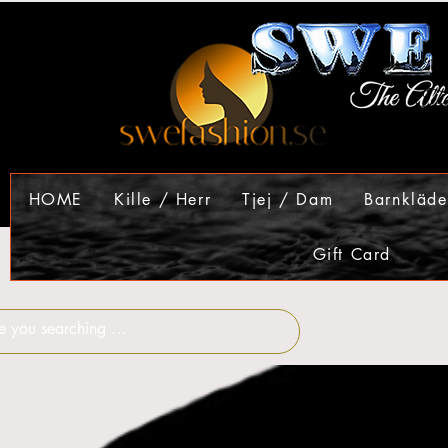
HOME
Kille / Herr
Tjej / Dam
Barnkläde
Gift Card