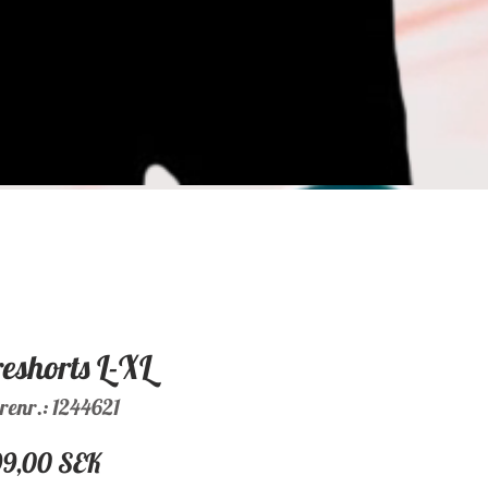
eshorts L-XL
renr.: 1244621
Pris
99,00 SEK