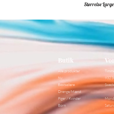
Størrelse Larg
Butik
Vor
Alle produkter
Timm
Ny
932 3
Bestsellere
Swed
Drenge/Mænd
Piger / Kvinder
Monda
Børn
Satur