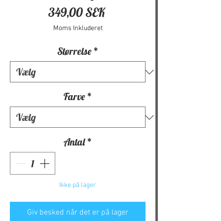
Pris
349,00 SEK
Moms Inkluderet
Størrelse
*
Farve
*
Antal
*
Ikke på lager
Giv besked når det er på lager