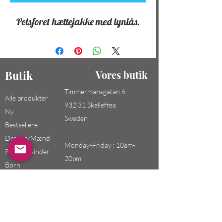
Pelsforet hættejakke med lynlås.
Butik
Vores butik
Timmermansgatan 6
Alle produkter
932 31 Skelleftea
Ny
Sweden
Bestsellere
Drenge/Mænd
Monday-Friday : 10am-
Piger / Kvinder
20pm
Børn
Saturday-Sunday: 10am-
18pm
Email: