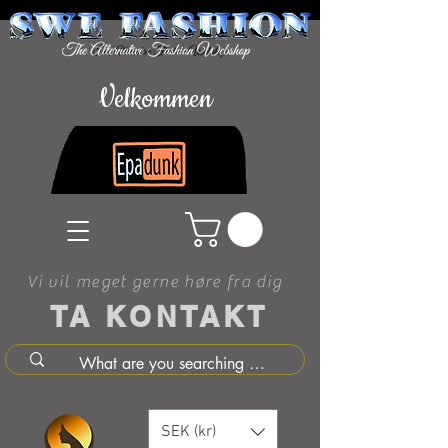
Velkommen
Vi vil meget gerne høre fra dig
TA KONTAKT
SEK (kr)