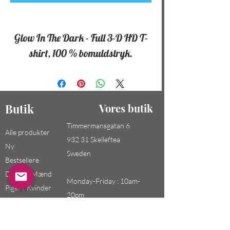
Glow In The Dark - Full 3-D HD T-
shirt, 100 % bomuldstryk.
Butik
Vores butik
Timmermansgatan 6
Alle produkter
932 31 Skelleftea
Ny
Sweden
Bestsellere
Drenge/Mænd
Monday-Friday : 10am-
Piger / Kvinder
20pm
Børn
Saturday-Sunday: 10am-
18pm