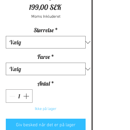
Pris
199,00 SEK
Moms Inkluderet
Størrelse
*
Farve
*
Antal
*
Ikke på lager
Giv besked når det er på lager