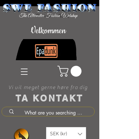
Velkommen
Vi vil meget gerne høre fra dig
TA KONTAKT
SEK (kr)