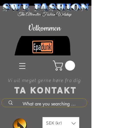
Velkommen
Vi vil meget gerne høre fra dig
TA KONTAKT
SEK (kr)