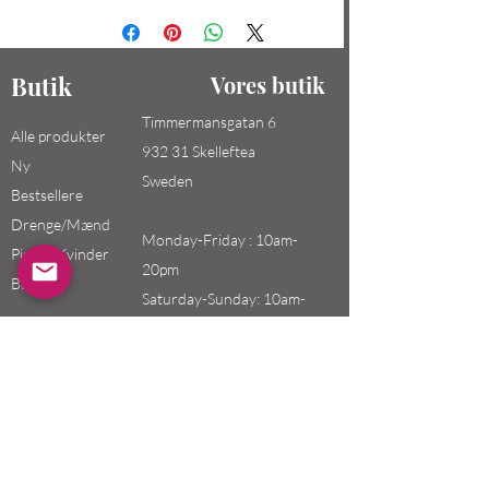
Butik
Vores butik
Timmermansgatan 6
Alle produkter
932 31 Skelleftea
Ny
Sweden
Bestsellere
Drenge/Mænd
Monday-Friday : 10am-
Piger / Kvinder
20pm
Børn
Saturday-Sunday: 10am-
18pm
Email:
swefashion.shop@gmail.co
m