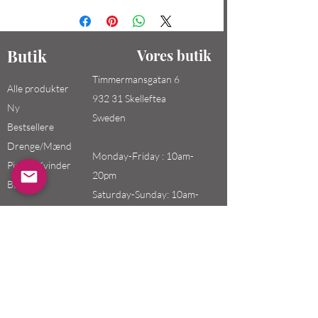
Butik
Vores butik
Timmermansgatan 6
Alle produkter
932 31 Skelleftea
Ny
Sweden
Bestsellere
Drenge/Mænd
Monday-Friday : 10am-
Piger / Kvinder
20pm
Børn
Saturday-Sunday: 10am-
18pm
Email:
swefashion.shop@gmail.co
m