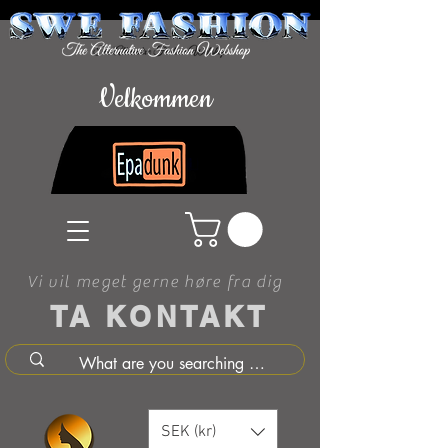
Velkommen
Vi vil meget gerne høre fra dig
TA KONTAKT
SEK (kr)