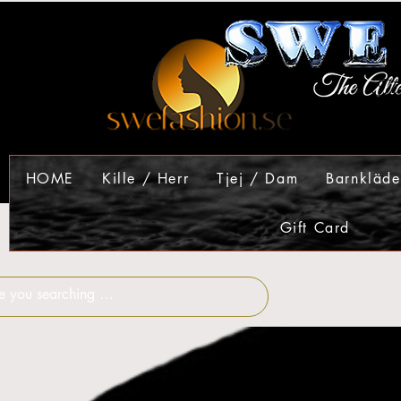
HOME
Kille / Herr
Tjej / Dam
Barnkläde
Gift Card