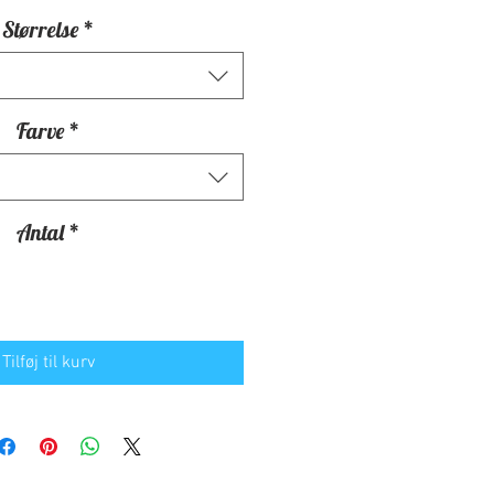
Størrelse
*
Farve
*
Antal
*
Tilføj til kurv