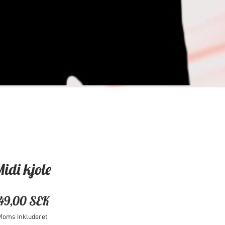
idi kjole
Pris
49,00 SEK
Moms Inkluderet