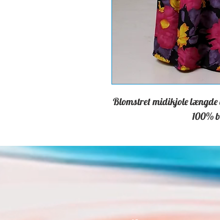
Blomstret midikjole længde ca
100% b