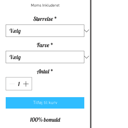
Moms Inkluderet
Størrelse
*
Farve
*
Antal
*
Tilføj til kurv
100% bomuld