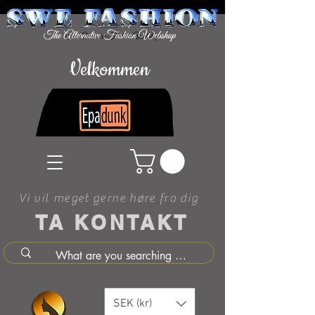
Velkommen
Vi vil meget gerne høre fra dig
TA KONTAKT
SEK (kr)