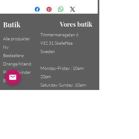
Butik
Vores butik
Timmermansgatan 6
Alle produkter
932 31 Skelleftea
Ny
Sweden
Bestsellere
Drenge/Mænd
Monday-Friday : 10am-
Piger / Kvinder
20pm
Børn
Saturday-Sunday: 10am-
18pm
Email:
swefashion.shop@gmail.co
m