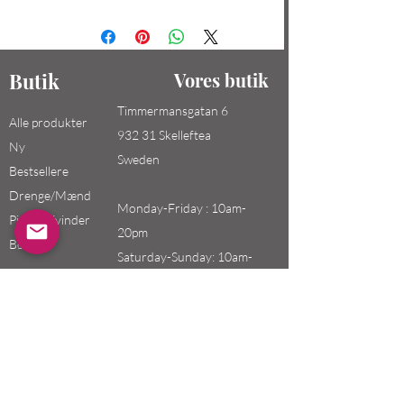
Butik
Vores butik
Timmermansgatan 6
Alle produkter
932 31 Skelleftea
Ny
Sweden
Bestsellere
Drenge/Mænd
Monday-Friday : 10am-
Piger / Kvinder
20pm
Børn
Saturday-Sunday: 10am-
18pm
Email:
swefashion.shop@gmail.co
m