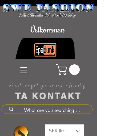
Velkommen
Vi vil meget gerne høre fra dig
TA KONTAKT
SEK (kr)