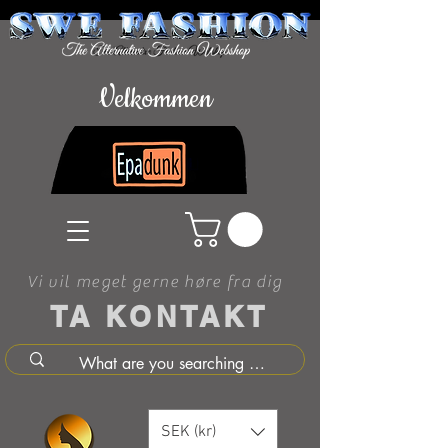
Velkommen
Vi vil meget gerne høre fra dig
TA KONTAKT
SEK (kr)