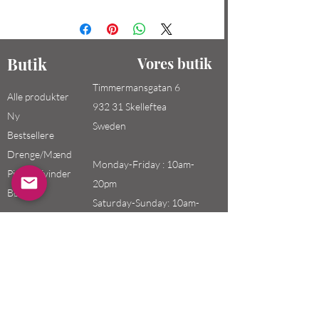
Butik
Vores butik
Timmermansgatan 6
Alle produkter
932 31 Skelleftea
Ny
Sweden
Bestsellere
Drenge/Mænd
Monday-Friday : 10am-
Piger / Kvinder
20pm
Børn
Saturday-Sunday: 10am-
18pm
Email:
swefashion.shop@gmail.co
m