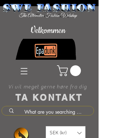
Velkommen
Vi vil meget gerne høre fra dig
TA KONTAKT
SEK (kr)