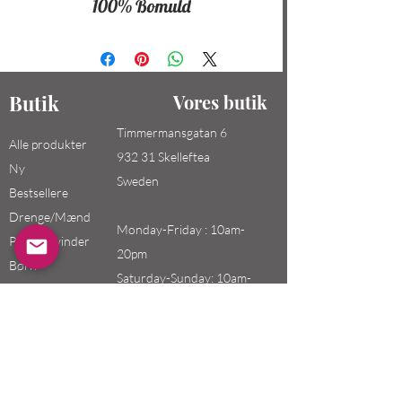
100% Bomuld
Butik
Vores butik
Timmermansgatan 6
Alle produkter
932 31 Skelleftea
Ny
Sweden
Bestsellere
Drenge/Mænd
Monday-Friday : 10am-
Piger / Kvinder
20pm
Børn
Saturday-Sunday: 10am-
18pm
Email:
swefashion.shop@gmail.co
m